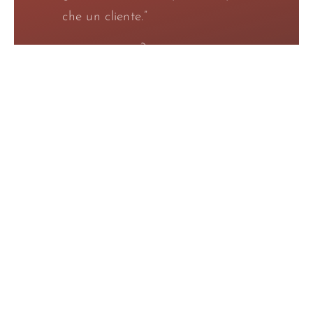
che un cliente.”
Marinella
Tosoni Vincenti Mareri
Agriturismo posto su una collina che sormonta la