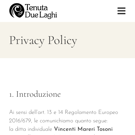
Salta
al
Tog
contenuto
Navi
Privacy Policy
VILLA
CAMERE
LOCATION
1. Introduzione
ESPERIENZE E ATTIVITÀ
Ai sensi dell’art. 13 e 14 Regolamento Europeo
NEWS
2016/679, le comunichiamo quanto segue:
la ditta individuale
Vincenti Mareri Tosoni