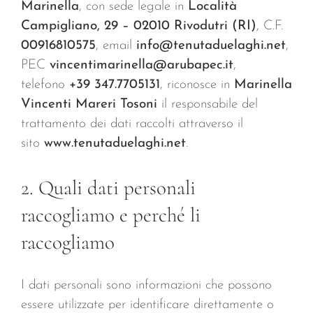
CONTATTI
Marinella
, con sede legale in
Località
Campigliano, 29 – 02010 Rivodutri (RI)
, C.F.
00916810575
, email
info@tenutaduelaghi.net
,
PEC
vincentimarinella@arubapec.it
,
telefono
+39 347.7705131
, riconosce in
Marinella
Vincenti Mareri Tosoni
il responsabile del
trattamento dei dati raccolti attraverso il
sito
www.tenutaduelaghi.net
.
2. Quali dati personali
raccogliamo e perché li
raccogliamo
I dati personali sono informazioni che possono
essere utilizzate per identificare direttamente o