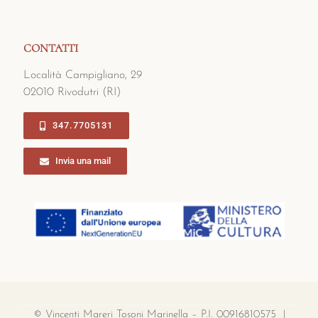
CONTATTI
Località Campigliano, 29
02010 Rivodutri (RI)
347.7705131
Invia una mail
© Vincenti Mareri Tosoni Marinella – P.I. 00916810575 |