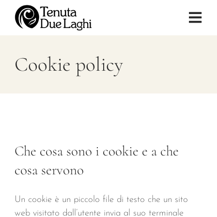
Skip
to
Tog
content
Navi
Cookie policy
VILLA
ROOMS
LOCATION
Che cosa sono i cookie e a che
EXPERIENCES AND ACTIVITIES
cosa servono
NEWS
Un cookie è un piccolo file di testo che un sito
web visitato dall’utente invia al suo terminale