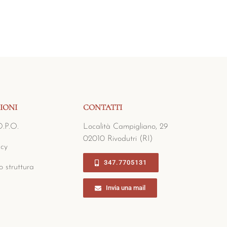
IONI
CONTATTI
D.P.O.
Località Campigliano, 29
02010 Rivodutri (RI)
acy
347.7705131
 struttura
Invia una mail